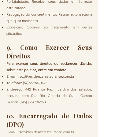
Portabilidade: Receber seus dados em formato
estruturado
Revogação do consentimento: Retirar autorização a
qualquer momento
Oposição: Opor-se ao tratamento em certas
situações
9. Como Exercer Seus
Direitos
Para exercer seus direitos ou esclarecer dúvidas
sobre esta política, entre em contato:
E-mail:
rsdz@residenzarestaurante.com.br
Telefone:
(67) 99984-0442
Endereço: 442 Rua da Paz | Jardim dos Estados,
e
squina com Rua Rio Grande do Sul
-
Campo
Grande (MS) |
79020-250
10. Encarregado de Dados
(DPO)
E-mail:
rsdz@residenzarestaurante.com.br