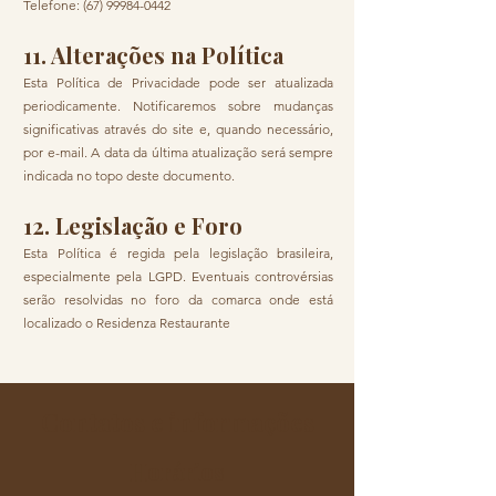
Telefone: (67) 99984-0442
11. Alterações na Política
Esta Política de Privacidade pode ser atualizada
periodicamente. Notificaremos sobre mudanças
significativas através do site e, quando necessário,
por e-mail. A data da última atualização será sempre
indicada no topo deste documento.
12. Legislação e Foro
Esta Política é regida pela legislação brasileira,
especialmente pela LGPD. Eventuais controvérsias
serão resolvidas no foro da comarca onde está
localizado o Residenza Restaurante
.
Contatos e informações
Horários